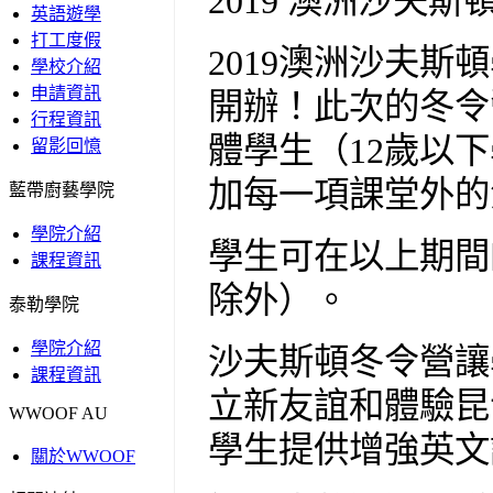
2019 澳洲沙夫
英語遊學
打工度假
2019澳洲沙夫斯
學校介紹
申請資訊
開辦！此次的冬令
行程資訊
體學生（12歲以
留影回憶
加每一項課堂外的
藍帶廚藝學院
學院介紹
學生可在以上期間
課程資訊
除外）。
泰勒學院
學院介紹
沙夫斯頓冬令營讓
課程資訊
立新友誼和體驗昆
WWOOF AU
學生提供增強英文
關於WWOOF