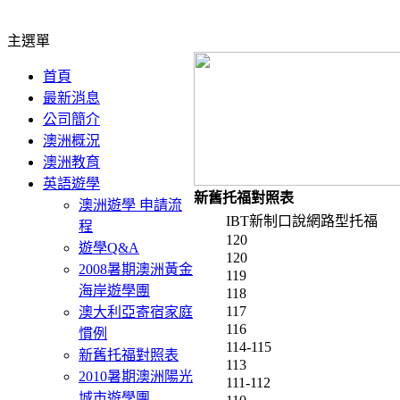
主選單
首頁
最新消息
公司簡介
澳洲概況
澳洲教育
英語遊學
新舊托福對照表
澳洲遊學 申請流
IBT新制口說網路型托福
程
120
遊學Q&A
120
2008暑期澳洲黃金
119
海岸遊學團
118
117
澳大利亞寄宿家庭
116
慣例
114-115
新舊托福對照表
113
2010暑期澳洲陽光
111-112
城市遊學團